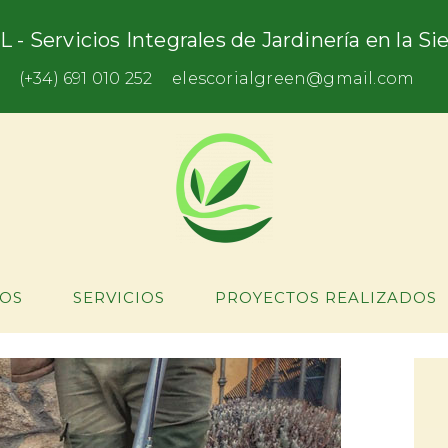
L - Servicios Integrales de Jardinería en la S
(+34) 691 010 252
elescorialgreen@gmail.com
OS
SERVICIOS
PROYECTOS REALIZADOS