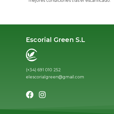
mejores condiciones tras el escarificado.
Escorial Green S.L
(+34) 691 010 252
elescorialgreen@gmail.com