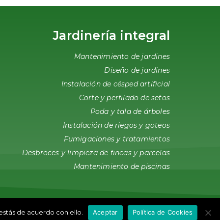
Jardinería integral
Mantenimiento de jardines
Diseño de jardines
Instalación de césped artificial
Corte y perfilado de setos
Poda y tala de árboles
Instalación de riegos y goteos
Fumigaciones y tratamientos
Desbroces y limpieza de fincas y parcelas
Mantenimiento de piscinas
gal
Política de Cookies
Diseño web
estás de acuerdo con ello.
Aceptar
Política de Cookies