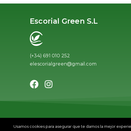
Escorial Green S.L
(+34) 691 010 252
elescorialgreen@gmail.com
2026 Escorial Green S. L. ® Todos los dere
Usamos cookies para asegurar que te damos la mejor experienc