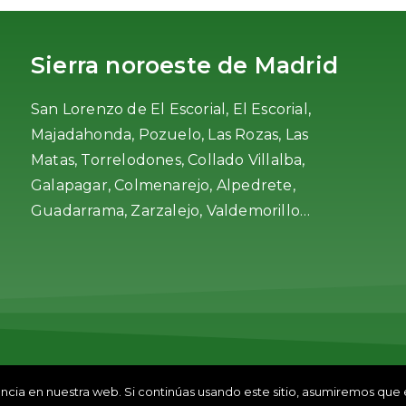
Sierra noroeste de Madrid
San Lorenzo de El Escorial, El Escorial,
Majadahonda, Pozuelo, Las Rozas, Las
Matas, Torrelodones, Collado Villalba,
Galapagar, Colmenarejo, Alpedrete,
Guadarrama, Zarzalejo, Valdemorillo…
chos reservados
Política de Privacidad
Aviso Le
ia en nuestra web. Si continúas usando este sitio, asumiremos que 